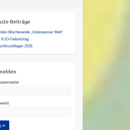
ste Beiträge
nder-Wochenende „Unterwasser Welt“
5.KJO-Geburtstag
zirkszeltlager 2026
melden
utzername
swort