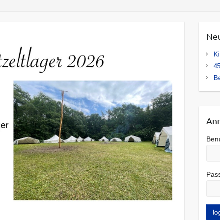
Neu
Ki
4
Be
An
Ben
Pas