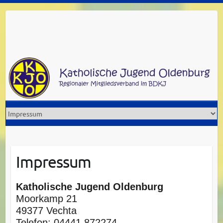
Skip
to
content
Impressum
Katholische Jugend Oldenburg
Moorkamp 21
49377 Vechta
Telefon: 04441 872274