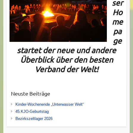
ser
Ho
me
pa
ge
startet der neue und andere
Überblick über den besten
Verband der Welt!
Neuste Beiträge
Kinder-Wochenende „Unterwasser Welt“
45.KJO-Geburtstag
Bezirkszeltlager 2026