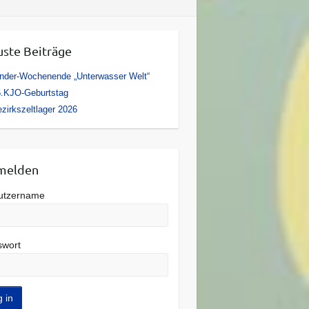
ste Beiträge
nder-Wochenende „Unterwasser Welt“
5.KJO-Geburtstag
zirkszeltlager 2026
melden
utzername
swort