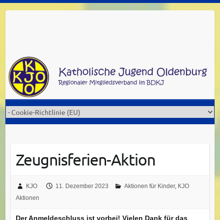
Skip
to
content
Zeugnisferien-Aktion
KJO
11. Dezember 2023
Aktionen für Kinder
,
KJO
Aktionen
Der Anmeldeschluss ist vorbei! Vielen Dank für das