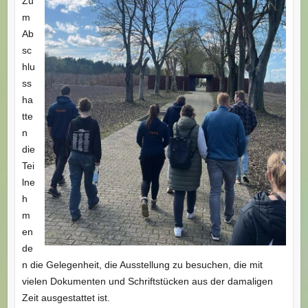
Zu
m
Ab
sc
hlu
ss
ha
tte
n
die
Tei
lne
h
m
en
de
n die Gelegenheit, die Ausstellung zu besuchen, die mit
vielen Dokumenten und Schriftstücken aus der damaligen
Zeit ausgestattet ist.